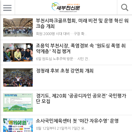
기사검색
부천시파크골프협회, 미래 비전 및 운영 혁신 워
크숍 개최
회원 2000명 시대 대비… 구장 확..
조용익 부천시장, 폭염경보 속 '원도심 폭염 취
약계층' 직접 챙겨
6일 원도심 노후주택 방문… 시민 건..
정청래 후보 초청 강연회 개최
경기도, 제20회 '공공디자인 공모전' 국민평가
단 모집
소사국민체육센터 첫 '야간 자유수영' 운영
8월 12일부터 21일까지 7일간 오..
유경현 의원 "경기도 세입제도 개선 시급"