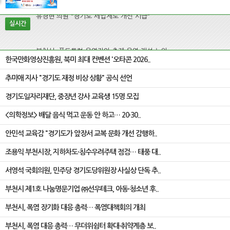
실시간
부천시, 푸드트럭 운영자와 축제 운영 개선 논의
한국만화영상진흥원, 북미 최대 컨벤션 '오타콘 2026..
박병권 의장, 태풍·집중호우 대비 지하차도·침수우려주택 현장점검
추미애 지사 "경기도 재정 비상 상황" 공식 선언
경기도일자리재단, 중장년 강사 교육생 15명 모집
부천시, 부천시노동자종합복지관과 신중년 노후준비·취업지원 협약
<의학정보> 배달 음식 먹고 운동 안 하고… 20·30..
안민석 교육감 "경기도가 앞장서 교복 문화 개선 감행하..
부천시일시청소년쉼터, '2026 해변 연합거리상담' 참여
조용익 부천시장, 지하차도·침수우려주택 점검… 태풍 대..
서영석 국회의원, 민주당 경기도당위원장 사실상 단독 추..
유경현 의원 "경기도 세입제도 개선 시급"
부천시 제1호 나눔명문기업 ㈜선우테크, 아동·청소년 후..
부천시, 폭염 장기화 대응 총력… 폭염대책회의 개최
부천시, 폭염 대응 총력… 무더위쉼터 확대·취약계층 보..