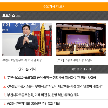
주요기사 더보기
포토뉴스
부천시호남향우회 제36대 총회장 ..
[포토] 조용익 부천시장 취임식 ..
많이 본 기사
섹션별 인기 기사
1.
부천시스크린골프협회 공식 출범… 생활체육 활성화 위한 힘찬 첫걸음
2.
<특별인터뷰> 조용익 부천시장 "시민이 체감하는 시정 성과 만들어 내겠다"
3.
부천시파크골프협회, 미래 비전 및 운영 혁신 워크숍 개최
4.
중2동 주민자치회, 2026년 주민총회 개최